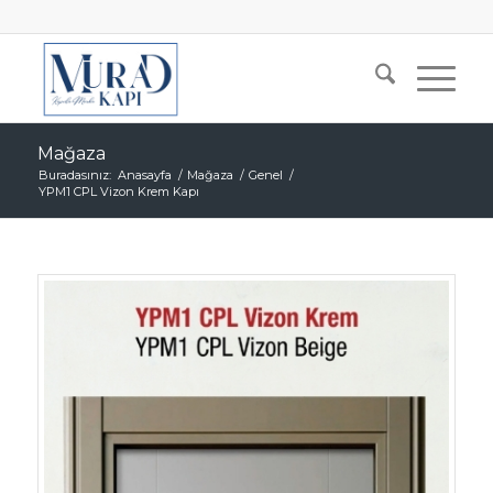
Mağaza
Buradasınız:
Anasayfa
/
Mağaza
/
Genel
/
YPM1 CPL Vizon Krem Kapı