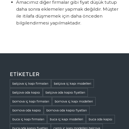
Amacımız diğer firmalar gibi fiyat düşük tutup
daha sonra eklemeler yapmak değildir. Müşter
ile itilafa düşmemek için daha önceden
bilgilendirmesi yapılmaktadır.
ETIKETLER
balçova iç kapı firmaları
balçova iç kapı modelleri
balçova oda kapısı
balçova oda kapısı fiyatları
bornova iç kapı firmaları
bornova iç kapı modelleri
bornova oda kapısı
bornova oda kapısı fiyatları
buca iç kapı firmaları
buca iç kapı modelleri
buca oda kapısı
buca oda kapısı fiyatları
camlı iç kapı modelleri balçova