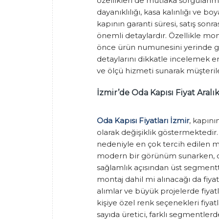
özellikleri de mutlaka sorgulanm
dayanıklılığı, kasa kalınlığı ve bo
kapının garanti süresi, satış son
önemli detaylardır. Özellikle mont
önce ürün numunesini yerinde gör
detaylarını dikkatle incelemek en
ve ölçü hizmeti sunarak müşteril
İzmir’de Oda Kapısı Fiyat Aralı
Oda Kapısı Fiyatları İzmir
, kapını
olarak değişiklik göstermektedir.
nedeniyle en çok tercih edilen mo
modern bir görünüm sunarken, ca
sağlamlık açısından üst segment
montaj dahil mi alınacağı da fiya
alımlar ve büyük projelerde fiyatl
kişiye özel renk seçenekleri fiyat
sayıda üretici, farklı segmentle