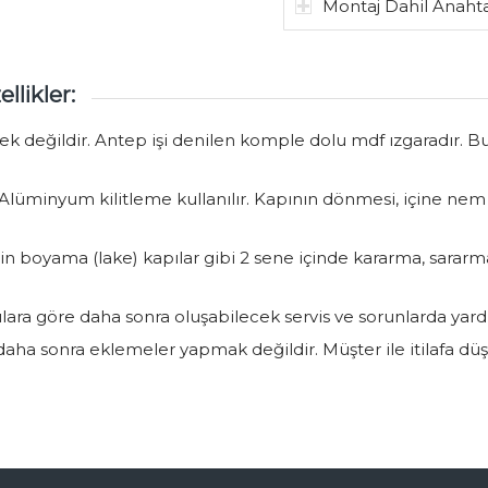
Montaj Dahil Anahta
llikler:
etek değildir. Antep işi denilen komple dolu mdf ızgaradır. 
. Alüminyum kilitleme kullanılır. Kapının dönmesi, içine nem
 boyama (lake) kapılar gibi 2 sene içinde kararma, sararm
lara göre daha sonra oluşabilecek servis ve sorunlarda yard
 daha sonra eklemeler yapmak değildir. Müşter ile itilafa 