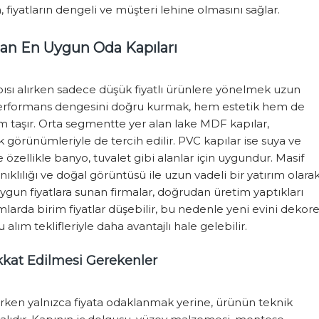
yatların dengeli ve müşteri lehine olmasını sağlar.
an En Uygun Oda Kapıları
ısı alırken sadece düşük fiyatlı ürünlere yönelmek uzun
-performans dengesini doğru kurmak, hem estetik hem de
m taşır. Orta segmentte yer alan lake MDF kapılar,
k görünümleriyle de tercih edilir. PVC kapılar ise suya ve
 özellikle banyo, tuvalet gibi alanlar için uygundur. Masif
nıklılığı ve doğal görüntüsü ile uzun vadeli bir yatırım olara
uygun fiyatlara sunan firmalar, doğrudan üretim yaptıkları
lımlarda birim fiyatlar düşebilir, bu nedenle yeni evini dekor
alım teklifleriyle daha avantajlı hale gelebilir.
kkat Edilmesi Gerekenler
ırken yalnızca fiyata odaklanmak yerine, ürünün teknik