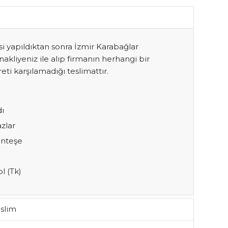
 yapıldıktan sonra İzmir Karabağlar
liyeniz ile alıp firmanın herhangi bir
eti karşılamadığı teslimattır.
dı
azlar
enteşe
l (Tk)
slim