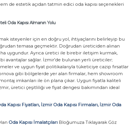
m de estetik açıdan tatmin edici oda kapısı seçenekleri
iteli Oda Kapısı Almanın Yolu
mak isteyenler için en doğru yol, ihtiyaçlarını belirleyip bu
doğrudan temasa geçmektir. Doğrudan üreticiden alınan
daha uygundur. Ayrıca üretici ile birebir iletişim kurmak,
i avantajlar sağlar. İzmir’de bulunan yerli üreticiler;
eler ve uygun fiyat politikalarıyla tüketiciye cazip fırsatlar
Bornova gibi bölgelerde yer alan firmalar, hem showroom
ontaj imkanları ile ön plana çıkar. Uygun fiyatla kaliteli
zmir, üretici çeşitliliği ve fiyat dengesi bakımından ideal
Oda Kapısı Fiyatları, İzmir Oda Kapısı Firmaları, İzmir Oda
Olan
Oda Kapısı İmalatçıları
Bloğumuza Tıklayarak Göz