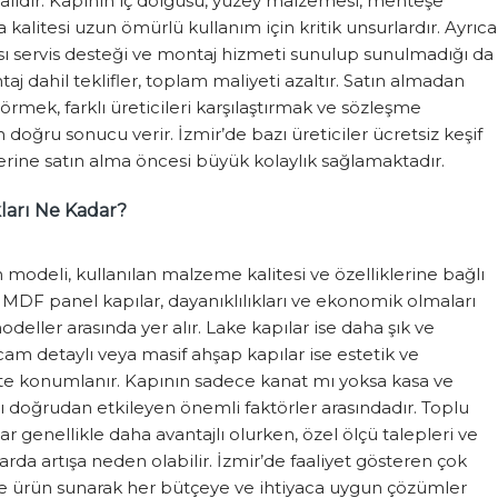
alıdır. Kapının iç dolgusu, yüzey malzemesi, menteşe
ya kalitesi uzun ömürlü kullanım için kritik unsurlardır. Ayrıca
rası servis desteği ve montaj hizmeti sunulup sunulmadığı da
aj dahil teklifler, toplam maliyeti azaltır. Satın almadan
mek, farklı üreticileri karşılaştırmak ve sözleşme
 doğru sonucu verir. İzmir’de bazı üreticiler ücretsiz keşif
erine satın alma öncesi büyük kolaylık sağlamaktadır.
kları Ne Kadar?
n modeli, kullanılan malzeme kalitesi ve özelliklerine bağlı
 MDF panel kapılar, dayanıklılıkları ve ekonomik olmaları
deller arasında yer alır. Lake kapılar ise daha şık ve
m detaylı veya masif ahşap kapılar ise estetik ve
te konumlanır. Kapının sadece kanat mı yoksa kasa ve
tı doğrudan etkileyen önemli faktörler arasındadır. Toplu
ar genellikle daha avantajlı olurken, özel ölçü talepleri ve
larda artışa neden olabilir. İzmir’de faaliyet gösteren çok
rde ürün sunarak her bütçeye ve ihtiyaca uygun çözümler