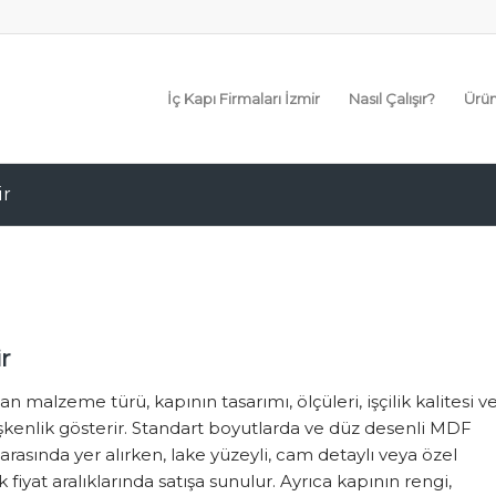
İç Kapı Firmaları İzmir
Nasıl Çalışır?
Ürün
ir
r
ılan malzeme türü, kapının tasarımı, ölçüleri, işçilik kalitesi v
işkenlik gösterir. Standart boyutlarda ve düz desenli MDF
arasında yer alırken, lake yüzeyli, cam detaylı veya özel
iyat aralıklarında satışa sunulur. Ayrıca kapının rengi,