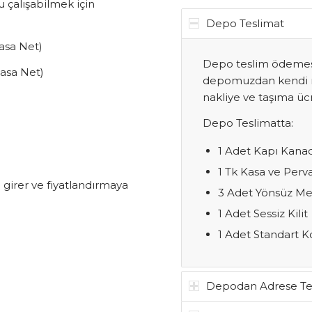
u çalışabilmek için
Depo Teslimat
asa Net)
Depo teslim ödemesi
asa Net)
depomuzdan kendi nak
nakliye ve taşıma ücr
Depo Teslimatta:
1 Adet Kapı Kana
1 Tk Kasa ve Perv
e girer ve fiyatlandırmaya
3 Adet Yönsüz M
1 Adet Sessiz Kilit
1 Adet Standart Ko
Depodan Adrese Te