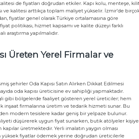
litesi de fiyatları doğrudan etkiler. Kapı kolu, menteşe, kili
 ve kalitesi arttıkça toplam maliyet yükselir. İzmir’de birço
an, fiyatlar genel olarak Türkiye ortalamasına göre
iyat politikası, hizmet kapsamı ve kalite düzeyi farklı
ı araştırma yapılmalıdır.
sı Üreten Yerel Firmalar ve
miş şehirler Oda Kapısı Satın Alırken Dikkat Edilmesi
ayıda oda kapısı üreticisine ev sahipliği yapmaktadır.
i gibi bölgelerde faaliyet gösteren yerel üreticiler; hem
k inşaat firmalarına üretim ve tedarik hizmeti sunar. Bu
rden modern tesislere kadar geniş bir yelpaze bulunur.
liyeti düşürerek uygun fiyat sunarken, butik atölyeler kişiye
n kapılar üretmektedir. Yerli imalatın yaygın olması
a yüksek fiyatlar ödemek yerine doğrudan üreticilerle