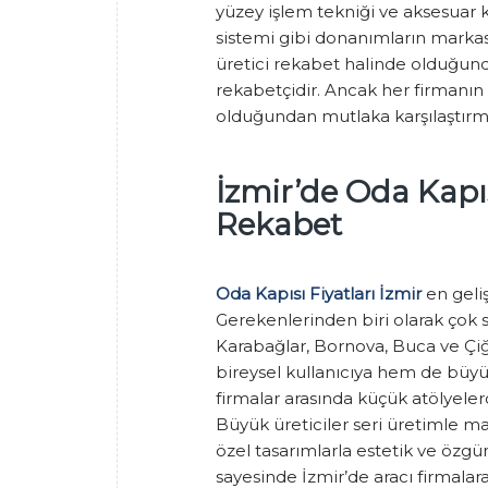
yüzey işlem tekniği ve aksesuar ka
sistemi gibi donanımların markası
üretici rekabet halinde olduğund
rekabetçidir. Ancak her firmanın f
olduğundan mutlaka karşılaştırmal
İzmir’de Oda Kapı
Rekabet
Oda Kapısı Fiyatları İzmir
en geliş
Gerekenlerinden biri olarak çok s
Karabağlar, Bornova, Buca ve Çiğl
bireysel kullanıcıya hem de büyü
firmalar arasında küçük atölyele
Büyük üreticiler seri üretimle ma
özel tasarımlarla estetik ve özgü
sayesinde İzmir’de aracı firmalar