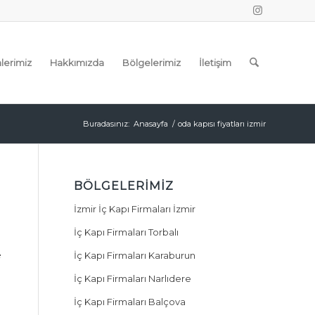
lerimiz
Hakkımızda
Bölgelerimiz
İletişim
Buradasınız:
Anasayfa
/
oda kapısı fiyatları izmir
BÖLGELERIMIZ
İzmir İç Kapı Firmaları İzmir
İç Kapı Firmaları Torbalı
e
İç Kapı Firmaları Karaburun
İç Kapı Firmaları Narlıdere
İç Kapı Firmaları Balçova