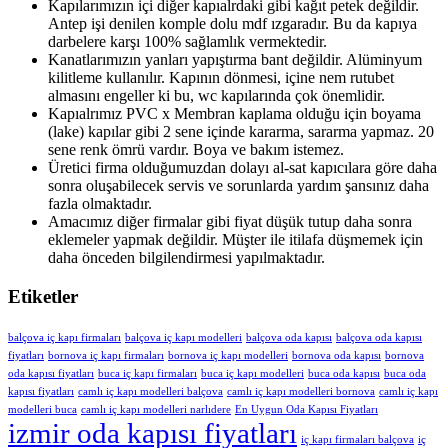
Kapılarımızın içi diğer kapıalrdaki gibi kağıt petek değildir.
Antep işi denilen komple dolu mdf ızgaradır. Bu da kapıya
darbelere karşı 100% sağlamlık vermektedir.
Kanatlarımızın yanları yapıştırma bant değildir. Alüminyum
kilitleme kullanılır. Kapının dönmesi, içine nem rutubet
almasını engeller ki bu, wc kapılarında çok önemlidir.
Kapıalrımız PVC x Membran kaplama olduğu için boyama
(lake) kapılar gibi 2 sene içinde kararma, sararma yapmaz. 20
sene renk ömrü vardır. Boya ve bakım istemez.
Üretici firma olduğumuzdan dolayı al-sat kapıcılara göre daha
sonra oluşabilecek servis ve sorunlarda yardım şansınız daha
fazla olmaktadır.
Amacımız diğer firmalar gibi fiyat düşük tutup daha sonra
eklemeler yapmak değildir. Müşter ile itilafa düşmemek için
daha önceden bilgilendirmesi yapılmaktadır.
Etiketler
balçova iç kapı firmaları
balçova iç kapı modelleri
balçova oda kapısı
balçova oda kapısı
fiyatları
bornova iç kapı firmaları
bornova iç kapı modelleri
bornova oda kapısı
bornova
oda kapısı fiyatları
buca iç kapı firmaları
buca iç kapı modelleri
buca oda kapısı
buca oda
kapısı fiyatları
camlı iç kapı modelleri balçova
camlı iç kapı modelleri bornova
camlı iç kapı
modelleri buca
camlı iç kapı modelleri narlıdere
En Uygun Oda Kapısı Fiyatları
izmir oda kapısı fiyatları
iç kapı firmaları balçova
iç