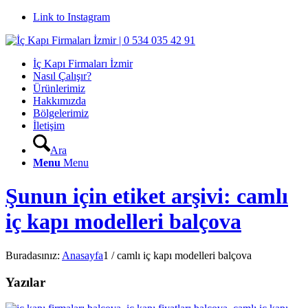
Link to Instagram
İç Kapı Firmaları İzmir
Nasıl Çalışır?
Ürünlerimiz
Hakkımızda
Bölgelerimiz
İletişim
Ara
Menu
Menu
Şunun için etiket arşivi: camlı
iç kapı modelleri balçova
Buradasınız:
Anasayfa
1
/
camlı iç kapı modelleri balçova
Yazılar