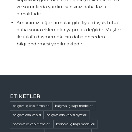
ve sorunlarda yardım şansınız daha fazla
olmaktadır.
Amacımız diğer firmalar gibi fiyat düşük tutup
daha sonra eklemeler yapmak değildir. Müşter
ile itilafa düşmemek için daha önceden
bilgilendirmesi yapılmaktadır.
ETIKETLER
balçova iç kapı firmaları
balçova iç kapı modelleri
balçova oda kapısı
balçova oda kapısı fiyatları
bornova iç kapı firmaları
bornova iç kapı modelleri