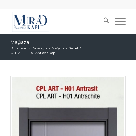
Mağaza
Buradasınız:
Anasayfa
/
Mağaza
/
Genel
/
CPL ART – H01 Antrasit Kapı