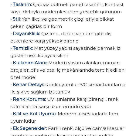
• Tasarım:
Çapraz bölmeli panel tasarımı, kontrast
koyu detayla modernleştirilmiş estetik görünüm
• Stil:
Yenilikçi ve geometrik çizgileriyle dikkat
çeken çağdaş bir form
• Dayanıklılık:
Çizilme, darbe ve nem gibi dış
etkenlere karşı yüksek direnç
• Temizlik:
Mat yüzey yapısı sayesinde parmak izi
göstermez, kolayca silinir
• Kullanım Alanı:
Modern yaşam alanları, mimari
projeler, ofis ve otel iç mekânlarında tercih edilen
özel model
• Kenar Detayı:
Renk uyumlu PVC kenar bantlama
ile şık ve sağlam bütünlük
• Renk Koruma:
UV ışınlarına karşı dirençli, renk
solmalarına karşı uzun ömürlü yapı
• Kilit ve Kol Uyumu:
Modern aksesuarlarla tam
uyumludur
• Ek Seçenekler:
Farklı renk, ölçü ve cam/aksesuar
kombinasyonları ile kişiye özel üretim imkânı