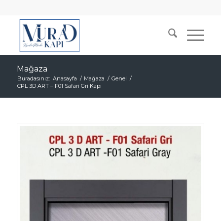
Mağaza
Buradasınız:
Anasayfa
/
Mağaza
/
Genel
/
CPL 3D ART – F01 Safari Gri Kapı