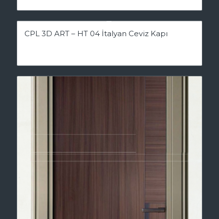
CPL 3D ART – HT 04 İtalyan Ceviz Kapı